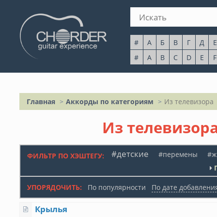
#
А
Б
В
Г
Д
Е
#
A
B
C
D
E
F
Главная
Аккорды по категориям
Из телевизора
Из телевизор
#детские
#перемены
#ж
ФИЛЬТР ПО ХЭШТЕГУ:
УПОРЯДОЧИТЬ:
По популярности
По дате добавлени
Крылья