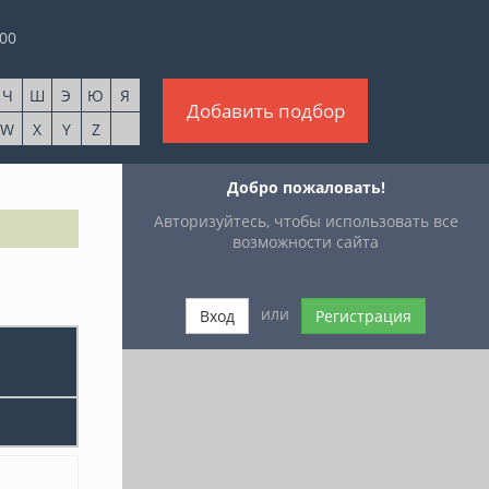
00
Ч
Ш
Э
Ю
Я
Добавить подбор
W
X
Y
Z
Добро пожаловать!
Авторизуйтесь, чтобы использовать все
возможности сайта
или
Вход
Регистрация