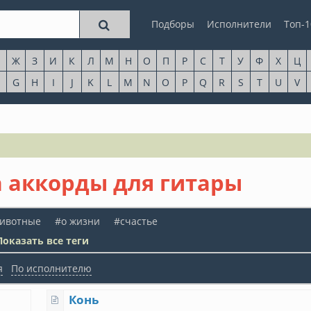
Подборы
Исполнители
Топ-1
Ж
З
И
К
Л
М
Н
О
П
Р
С
Т
У
Ф
Х
Ц
G
H
I
J
K
L
M
N
O
P
Q
R
S
T
U
V
а аккорды для гитары
ивотные
#о жизни
#счастье
Показать все теги
я
По исполнителю
Конь