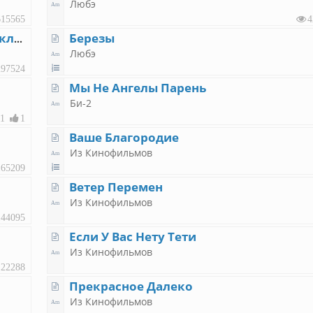
Любэ
615565
4
Березы
Песенка крокодила Гены (Пусть бегут неуклюже)
Любэ
297524
Мы Не Ангелы Парень
Би-2
1
1
Ваше Благородие
Из Кинофильмов
165209
Ветер Перемен
Из Кинофильмов
144095
Если У Вас Нету Тети
Из Кинофильмов
122288
Прекрасное Далеко
Из Кинофильмов