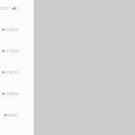
22017
1
224630
175600
158293
140056
96647