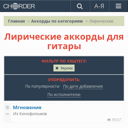
А-Я
Главная
Аккорды по категориям
Лирические
Лирические аккорды для
гитары
ФИЛЬТР ПО ХЭШТЕГУ:
#время
УПОРЯДОЧИТЬ:
По популярности
По дате добавления
По исполнителю
Мгновения
Из Кинофильмов
39167