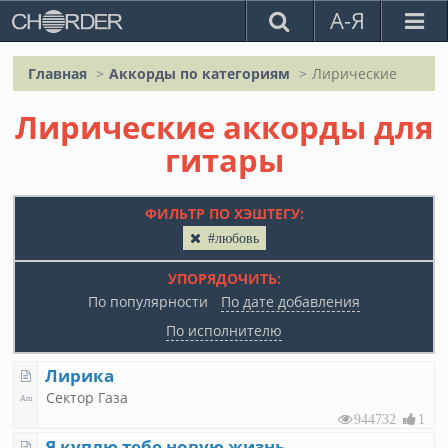
А-Я
Главная
Аккорды по категориям
Лирические
Лирические аккорды для
гитары
ФИЛЬТР ПО ХЭШТЕГУ:
#любовь
УПОРЯДОЧИТЬ:
По популярности
По дате добавления
По исполнителю
Лирика
Сектор Газа
944732
1
Я куплю тебе новую жизнь