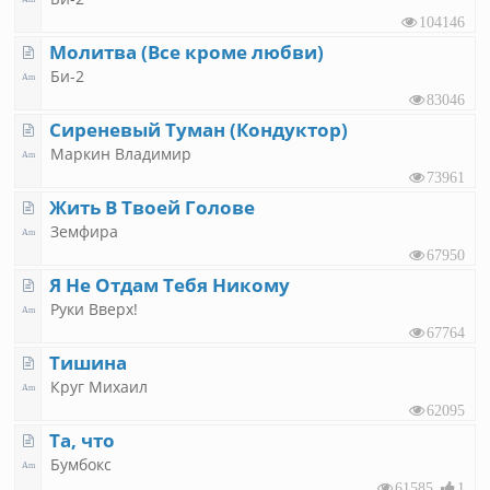
104146
Молитва (Все кроме любви)
Би-2
83046
Сиреневый Туман (Кондуктор)
Маркин Владимир
73961
Жить В Твоей Голове
Земфира
67950
Я Не Отдам Тебя Никому
Руки Вверх!
67764
Тишина
Круг Михаил
62095
Та, что
Бумбокс
61585
1