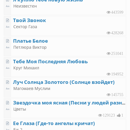
Неизвестен
443599
Твой Звонок
Сектор Газа
428268
Платье Белое
Петлюра Виктор
251041
Тебе Моя Последняя Любовь
Круг Михаил
194952
Луч Солнца Золотого (Солнце взойдет)
Магомаев Муслим
145755
Звездочка моя ясная (Песни у людей разные)
Цветы
129123
1
Ее Глаза (Где-то ангелы кричат)
Би-2