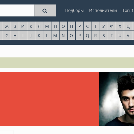
Подборы
Исполнители
Топ-1
Ж
З
И
К
Л
М
Н
О
П
Р
С
Т
У
Ф
Х
Ц
G
H
I
J
K
L
M
N
O
P
Q
R
S
T
U
V