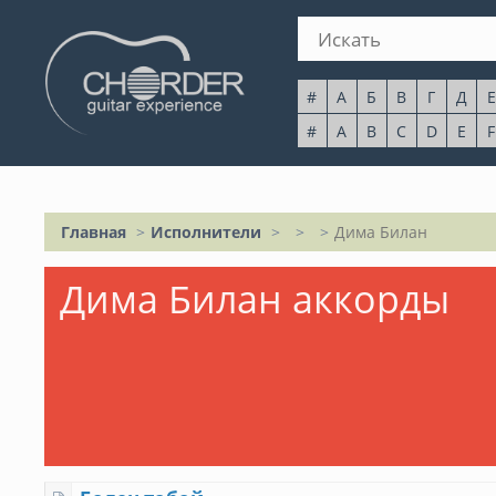
#
А
Б
В
Г
Д
Е
#
A
B
C
D
E
F
Главная
Исполнители
Дима Билан
Дима Билан аккорды