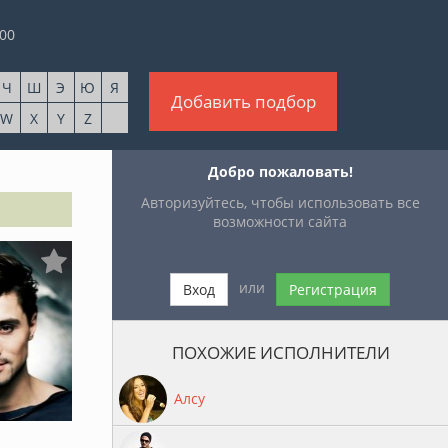
00
Ч
Ш
Э
Ю
Я
Добавить подбор
W
X
Y
Z
Добро пожаловать!
Авторизуйтесь, чтобы использовать все
возможности сайта
или
Вход
Регистрация
ПОХОЖИЕ ИСПОЛНИТЕЛИ
Алсу