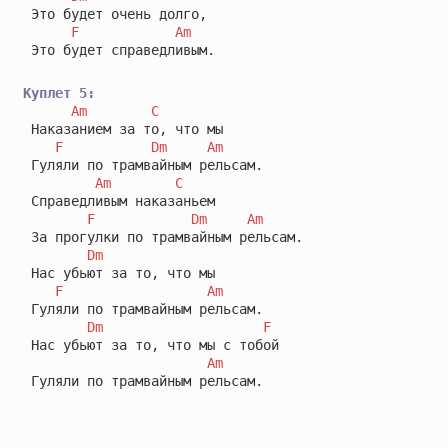
 Это будет очень долго,

F
Am
 Это будет справедливым.

Куплет 5:
Am
C
 Наказанием за то, что мы 

F
Dm
Am
 Гуляли по трамвайным рельсам.

Am
C
 Справедливым наказаньем 

F
Dm
Am
 За прогулки по трамвайным рельсам.

Dm
 Нас убьют за то, что мы 

F
Am
 Гуляли по трамвайным рельсам.

Dm
F
 Нас убьют за то, что мы с тобой 

Am
 Гуляли по трамвайным рельсам.