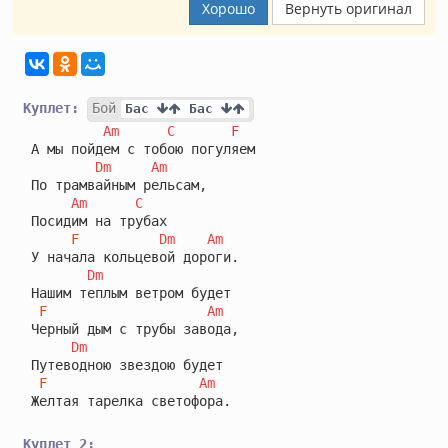
Хорошо
Вернуть оригинал
Куплет:
Бой
Бас 
 Бас 
Am
C
F
 А мы пойдем с тобою погуляем 

Dm
Am
 По трамвайным рельсам,

Am
C
 Посидим на трубах 

F
Dm
Am
 У начала кольцевой дороги.

Dm
 Нашим теплым ветром будет 

F
Am
 Черный дым с трубы завода,

Dm
 Путеводною звездою будет 

F
Am
 Желтая тарелка светофора.

Куплет 2: