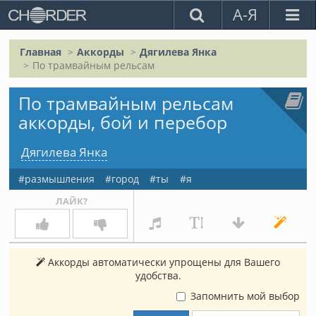
А-Я
Главная
Аккорды
Дягилева Янка
По трамвайным рельсам
По трамвайным рельсам
аккорды, бой и перебор
Дягилева Янка
размышления
город
ты
я
ЛАЙК?
Аккорды автоматически упрощены для Вашего
удобства.
Запомнить мой выбор