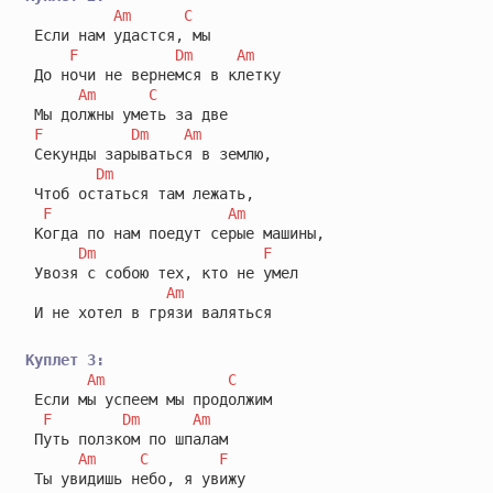
Am
C
 Если нам удастся, мы 

F
Dm
Am
 До ночи не вернемся в клетку

Am
C
 Мы должны уметь за две 

F
Dm
Am
 Секунды зарываться в землю,

Dm
 Чтоб остаться там лежать,

F
Am
 Когда по нам поедут серые машины,

Dm
F
 Увозя с собою тех, кто не умел 

Am
 И не хотел в грязи валяться

Куплет 3:
Am
C
 Если мы успеем мы продолжим 

F
Dm
Am
 Путь ползком по шпалам

Am
C
F
 Ты увидишь небо, я увижу 
