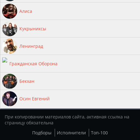
Алиса
Кукрыниксы
Ленинград
Гражданская Оборона
Бекхан
Осин Евгений
При копировании материалов сайта, активная ссылка на
страницу обязательна
Подборы
Исполнители
Топ-100