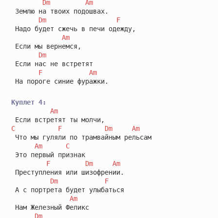
Dm
Am
 Землю на твоих подошвах.

Dm
F
 Надо будет сжечь в печи одежду,

Am
 Если мы вернемся,

Dm
 Если нас не встретят 

F
Am
 На пороге синие фуражки.

Куплет 4:
Am
C
F
Dm
Am
 Что мы гуляли по трамвайным рельсам

Am
C
 Это первый признак 

F
Dm
Am
 Преступления или шизофрении.

Dm
F
 А с портрета будет улыбаться 

Am
 Нам Железный Феликс

Dm