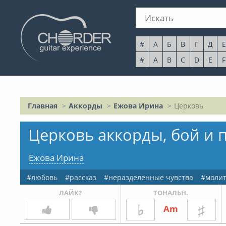
#
А
Б
В
Г
Д
Е
#
A
B
C
D
E
F
Главная
Аккорды
Ежова Ирина
Церковь
Церковь аккорды, бой и 
Ежова Ирина
любовь
рассказ
неразделенные чувства
моли
ЛАЙК?
ТОНАЛЬН.
♭
♯
Am