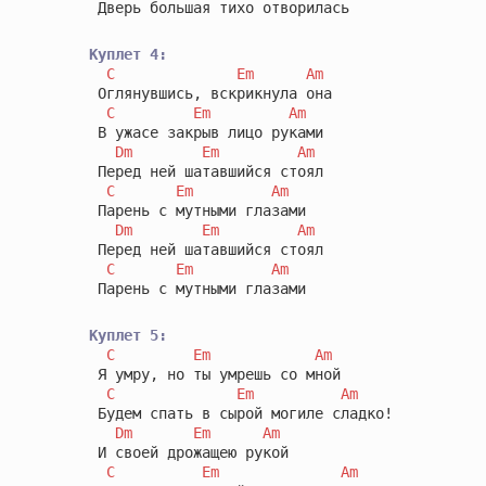
 Дверь большая тихо отворилась

Куплет 4:
C
Em
Am
 Оглянувшись, вскрикнула она

C
Em
Am
 В ужасе закрыв лицо руками

Dm
Em
Am
 Перед ней шатавшийся стоял

C
Em
Am
 Парень с мутными глазами

Dm
Em
Am
 Перед ней шатавшийся стоял

C
Em
Am
 Парень с мутными глазами

Куплет 5:
C
Em
Am
 Я умру, но ты умрешь со мной

C
Em
Am
 Будем спать в сырой могиле сладко!

Dm
Em
Am
 И своей дрожащею рукой

C
Em
Am