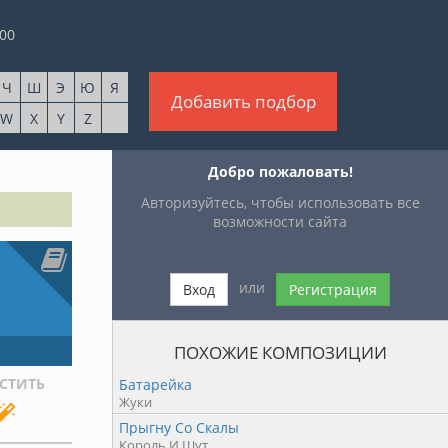
00
Ч
Ш
Э
Ю
Я
Добавить подбор
W
X
Y
Z
Добро пожаловать!
Авторизуйтесь, чтобы использовать все
возможности сайта
или
Вход
Регистрация
ПОХОЖИЕ КОМПОЗИЦИИ
СТИТЬ
Батарейка
Жуки
Прыгну Со Скалы
Король И Шут