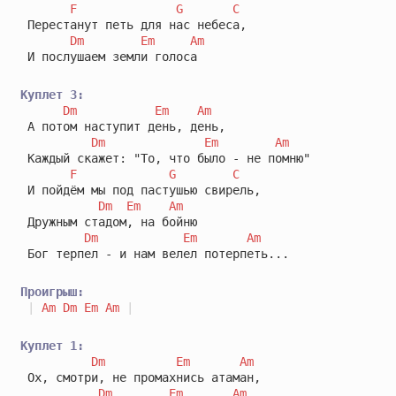
F
G
C
 Перестанут петь для нас небеса,

Dm
Em
Am
 И послушаем земли голоса

Куплет 3:
Dm
Em
Am
 А потом наступит день, день,

Dm
Em
Am
 Каждый скажет: "То, что было - не помню"

F
G
C
 И пойдём мы под пастушью свирель,

Dm
Em
Am
 Дружным стадом, на бойню

Dm
Em
Am
 Бог терпел - и нам велел потерпеть...

Проигрыш:
|
Am
Dm
Em
Am
|
Куплет 1:
Dm
Em
Am
 Ох, смотри, не промахнись атаман,

Dm
Em
Am