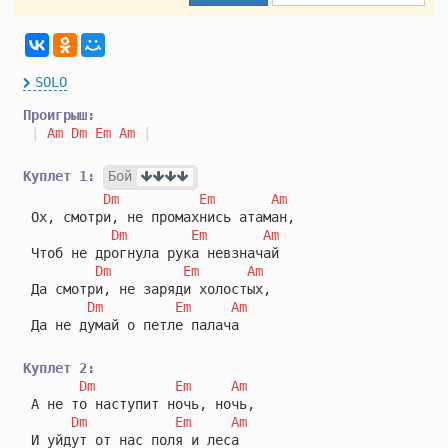
SOLO
Проигрыш:
|
Am
Dm
Em
Am
|
Куплет 1:
Бой
Dm
Em
Am
 Ох, смотри, не промахнись атаман,

Dm
Em
Am
 Чтоб не дрогнула рука невзначай

Dm
Em
Am
 Да смотри, не заряди холостых,

Dm
Em
Am
 Да не думай о петле палача

Куплет 2:
Dm
Em
Am
 А не то наступит ночь, ночь,

Dm
Em
Am
 И уйдут от нас поля и леса
