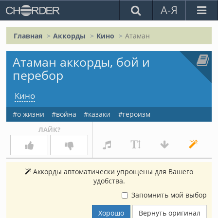
А-Я
Главная
Аккорды
Кино
Атаман
Атаман аккорды, бой и
перебор
Кино
о жизни
война
казаки
героизм
ЛАЙК?
Аккорды автоматически упрощены для Вашего
удобства.
Запомнить мой выбор
Хорошо
Вернуть оригинал