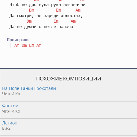
 Чтоб не дрогнула рука невзначай

Dm
Em
Am
 Да смотри, не заряди холостых,

Dm
Em
Am
 Да не думай о петле палача

Проигрыш:
|
Am
Dm
Em
Am
|
ПОХОЖИЕ КОМПОЗИЦИИ
На Поле Танки Грохотали
Чиж И Ко
Фантом
Чиж И Ко
Легион
Би-2