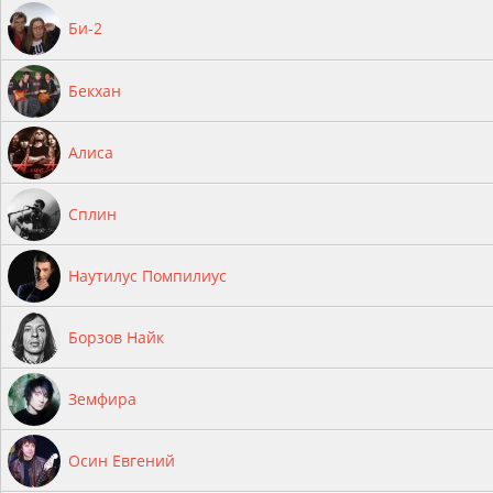
Би-2
Бекхан
Алиса
Сплин
Наутилус Помпилиус
Борзов Найк
Земфира
Осин Евгений