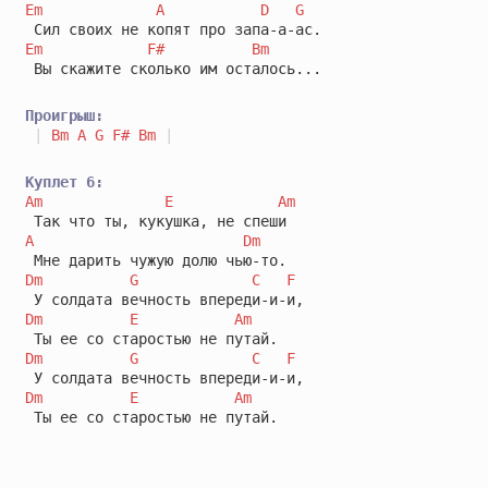
Em
A
D
G
Em
F#
Bm
 Вы скажите сколько им осталось...

Проигрыш:
|
Bm
A
G
F#
Bm
|
Куплет 6:
Am
E
Am
A
Dm
Dm
G
C
F
Dm
E
Am
Dm
G
C
F
Dm
E
Am
 Ты ее со старостью не путай.