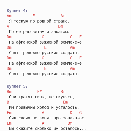
Куплет 4:
Am
E
Am
A
Dm
Dm
G
C
F
Dm
E
Am
Dm
G
C
F
Dm
E
Am
 Спят тревожно русские солдаты.

Куплет 5:
Bm
F#
Bm
B
Em
Em
A
D
G
Em
F#
Bm