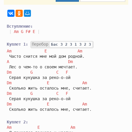
Вступление:
|
Am
G
F#
E
|
Куплет 1:
Перебор
Бас 3 2 3 1 3 2 3
Am
E
Am
A
Dm
Dm
G
C
F
Dm
E
Am
Dm
G
C
F
Dm
E
Am
 Сколько жить осталось мне, считает.

Куплет 2:
Am
E
Am