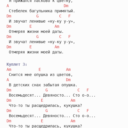
A
Dm
Dm
G
C
F
Dm
E
Am
Dm
G
C
F
Dm
E
Am
 Отмеряя жизни моей даты.

Куплет 3:
Am
E
Am
A
Dm
Dm
G
C
F
Dm
E
Am
Dm
G
C
F
Dm
E
Am
 Что-то ты расщедрилась, кукушка?
