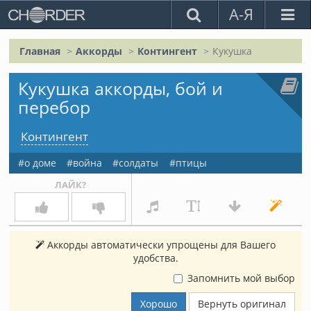
А-Я
Главная
Аккорды
Контингент
Кукушка
Кукушка аккорды, бой и
перебор
Контингент
о доме
война
солдаты
птицы
ЛАЙК?
Аккорды автоматически упрощены для Вашего
удобства.
Запомнить мой выбор
Хорошо
Вернуть оригинал