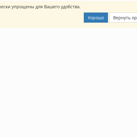
ески упрощены для Вашего удобства.
Хорошо
Вернуть о