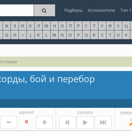
Подборы
Исполнители
Топ-1
Ж
З
И
К
Л
М
Н
О
П
Р
С
Т
У
Ф
Х
Ц
G
H
I
J
K
L
M
N
O
P
Q
R
S
T
U
V
го Гения
корды, бой и перебор
ШРИФТ
СКРОЛЛ
УПРО
0