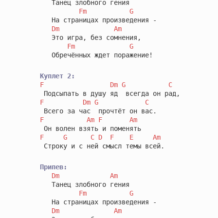
   Танец злобного гения

Fm
G
   На страницах произведения -

Dm
Am
   Это игра, без сомнения,

Fm
G
   Обречённых ждет поражение!

Куплет 2:
F
Dm
G
C
F
Dm
G
C
F
Am
F
Am
F
G
C
D
F
E
Am
 Строку и с ней смысл темы всей.

Припев:
Dm
Am
   Танец злобного гения

Fm
G
   На страницах произведения -

Dm
Am