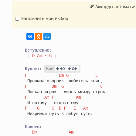
Аккорды автоматич
Запомнить мой выбор
Вступление:
|
D
Am
F
G
|
Куплет:
Бой
X 
X
F
Dm
G
C
F
Dm
G
C
F
Am
F
Am
F
G
C
D
F
E
Am
 Незримый путь в любую суть.

Припев:
Dm
Am