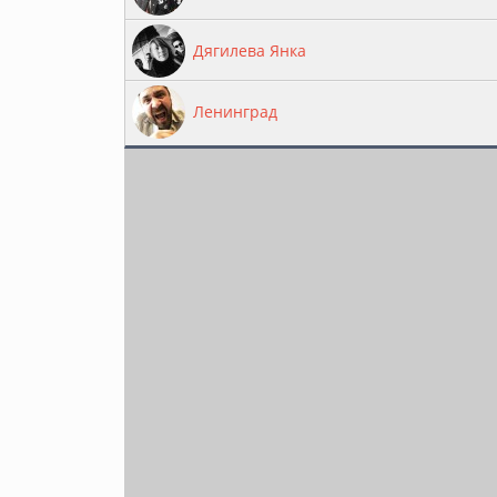
Дягилева Янка
Ленинград