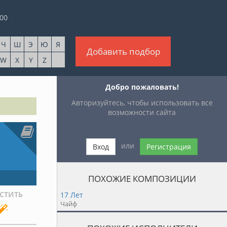
00
Ч
Ш
Э
Ю
Я
Добавить подбор
W
X
Y
Z
Добро пожаловать!
Авторизуйтесь, чтобы использовать все
возможности сайта
или
Вход
Регистрация
ПОХОЖИЕ КОМПОЗИЦИИ
СТИТЬ
17 Лет
Чайф