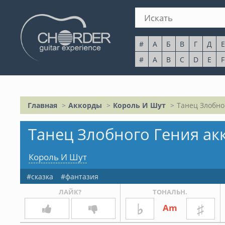
#
А
Б
В
Г
Д
Е
#
A
B
C
D
E
F
Главная
Аккорды
Король И Шут
Танец Злобно
Танец Злобного Гения ак
Король И Шут
сказка
фантазия
ЛАЙК?
ТОНАЛЬН.
♭
♯
Am