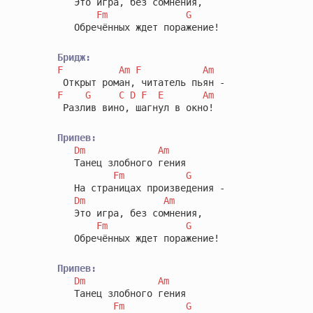
   Это игра, без сомнения,

Fm
G
   Обречённых ждет поражение!

Бридж:
F
Am
F
Am
F
G
C
D
F
E
Am
 Разлив вино, шагнул в окно!

Припев:
Dm
Am
   Танец злобного гения

Fm
G
   На страницах произведения -

Dm
Am
   Это игра, без сомнения,

Fm
G
   Обречённых ждет поражение!

Припев:
Dm
Am
   Танец злобного гения

Fm
G