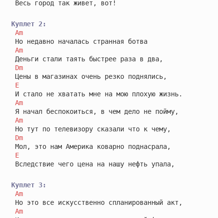
 Весь город так живет, вот!

Куплет 2:
Am
 Но недавно началась странная ботва

Am
 Деньги стали таять быстрее раза в два,

Dm
 Цены в магазинах очень резко поднялись,

E
 И стало не хватать мне на мою плохую жизнь.

Am
 Я начал беспокоиться, в чем дело не пойму,

Am
 Но тут по телевизору сказали что к чему,

Dm
 Мол, это нам Америка коварно поднасрала,

E
 Вследствие чего цена на нашу нефть упала,

Куплет 3:
Am
 Но это все искусственно спланированный акт,

Am