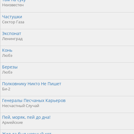
Неизвестен
Частушки
Сектор Газа
Экспонат
Ленинград
Конь
Любэ
Березы
Любэ
Полковнику Никто Не Пишет
Би-2
Генералы Песчаных Карьеров
Несчастный Случай
Пей, моряк, пей до дна!
Армейские
Жил да был черный кот