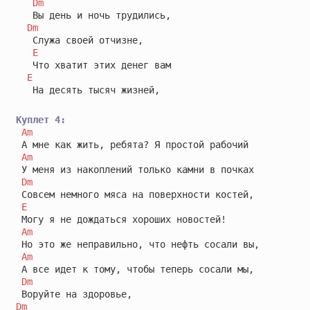
Dm
   Вы день и ночь трудились,

Dm
   Служа своей отчизне,

E
   Что хватит этих денег вам 

E
   На десять тысяч жизней,

Куплет 4:
Am
 А мне как жить, ребята? Я простой рабочий

Am
 У меня из накоплений только камни в почках

Dm
 Совсем немного мяса на поверхности костей,

E
 Могу я не дождаться хороших новостей!

Am
 Но это же неправильно, что нефть сосали вы,

Am
 А все идет к тому, чтобы теперь сосали мы,

Dm
Dm