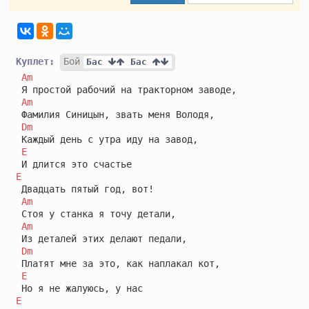
Куплет:
Бой
Бас 
 Бас 
Am
 Я простой рабочий на тракторном заводе,

Am
 Фамилия Синицын, звать меня Володя,

Dm
 Каждый день с утра иду на завод,

E
E
 Двадцать пятый год, вот!

Am
 Стоя у станка я точу детали,

Am
 Из деталей этих делают педали,

Dm
 Платят мне за это, как наплакал кот,

E
E