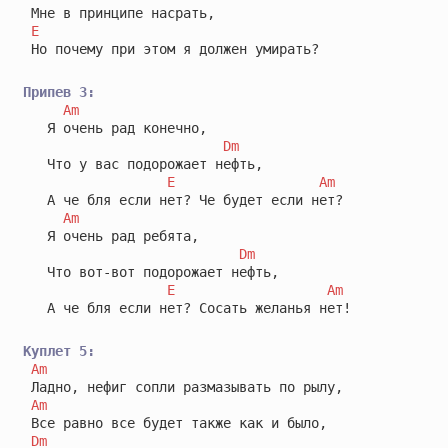
 Мне в принципе насрать,

E
 Но почему при этом я должен умирать?

Припев 3:
Am
   Я очень рад конечно,

Dm
   Что у вас подорожает нефть,

E
Am
   А че бля если нет? Че будет если нет?

Am
   Я очень рад ребята,

Dm
   Что вот-вот подорожает нефть,

E
Am
   А че бля если нет? Сосать желанья нет!

Куплет 5:
Am
 Ладно, нефиг сопли размазывать по рылу,

Am
 Все равно все будет также как и было,

Dm