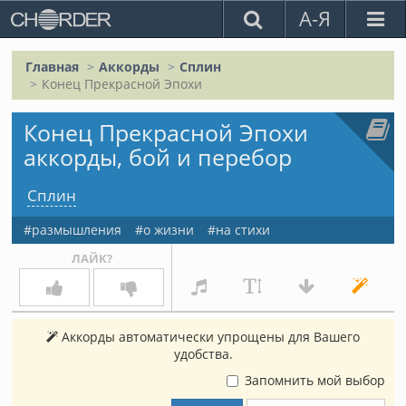
А-Я
Главная
Аккорды
Сплин
Конец Прекрасной Эпохи
Конец Прекрасной Эпохи
аккорды, бой и перебор
Сплин
размышления
о жизни
на стихи
ЛАЙК?
Аккорды автоматически упрощены для Вашего
удобства.
Запомнить мой выбор