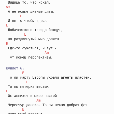
Am
 А не новые дивные дивы.

E
E
 Лобачевского твердо блюдут,

E
E
 Где-то сужаться, и тут -

Am
 Тут конец перспективы.

Куплет 6:
E
 То ли карту Европы украли агенты властей,

E
E
 Остающихся в мире частей

Am
 Чересчур далека. То ли некая добрая фея

E