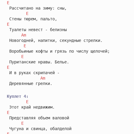
E
 Рассчитано на зиму: сны,

E
E
 Туалеты невест - белизны

Am
 Новогодней, напитки, секундные стрелки.

E
 Воробьиные кофты и грязь по числу щелочей;

E
E
 И в руках скрипачей -

Am
 Деревянные грелки.

Куплет 4:
E
E
 Представляя объем валовой

E
E