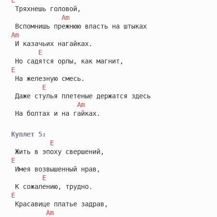
 Тряхнешь головой,

Am
Am
 И казачьих нагайках.

E
E
 На железную смесь.

E
 Даже стулья плетеные держатся здесь

Am
 На болтах и на гайках.

Куплет 5:
E
E
 Имея возвышенный нрав,

E
E
 Красавице платье задрав,

Am