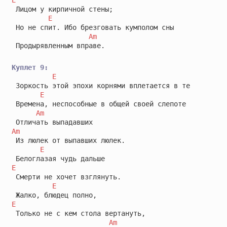
 Лицом у кирпичной стены;

E
 Но не спит. Ибо брезговать кумполом сны

Am
 Продырявленным вправе.

Куплет 9:
E
 Зоркость этой эпохи корнями вплетается в те

E
 Времена, неспособные в общей своей слепоте

Am
Am
 Из люлек от выпавших люлек.

E
E
 Смерти не хочет взглянуть.

E
E
 Только не с кем стола вертануть,

Am