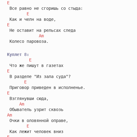
E
 Все равно не сгоришь со стыда:

E
E
 Не оставит на рельсах следа

Am
 Колесо паровоза.

Куплет 8:
E
E
 В разделе "Из зала суда"?

E
E
 Взглянувши сюда,

Am
Am
 Очки в оловянной оправе,

E
E