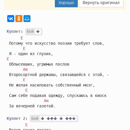
Хорошо
Вернуть оригинал
Куплет:
Бой
E
 Потому что искусство поэзии требует слов,

E
E
 Облысевших, угрюмых послов

Am
 Второсортной державы, связавшейся с этой, -

E
 Не желая насиловать собственный мозг,

E
 Сам себе подавая одежду, спускаюсь в киоск

Am
 За вечерней газетой.

Куплет 2:
Бой
E