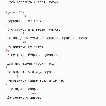
 Чтоб спросить с тебя, Рюрик.

Куплет 10:
E
E
 Это зоркость к вещам тупика.

E
 Не по древу умом растекаться пристало пока,

Am
Am
 И не князя будить - динозавра.

E
E
 Не вырвать у птицы пера.

E
E
 Что ждать топора

Am
 Да зеленого лавра.