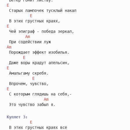
E
 Старых лампочек тусклый накал

E
E
 Чей эпиграф - победа зеркал,

Am
Am
 Порождает эффект изобилья.

E
E
 Амальгаму скребя.

E
E
 С которым глядишь на себя,-

Am
 Это чувство забыл я.

Куплет 3:
E