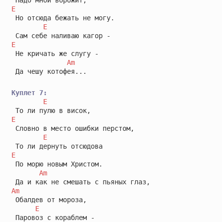
E
 Но отсюда бежать не могу.

E
E
 Не кричать же слугу -

Am
 Да чешу котофея...

Куплет 7:
E
E
 Словно в место ошибки перстом,

E
E
 По морю новым Христом.

Am
Am
 Обалдев от мороза,

E