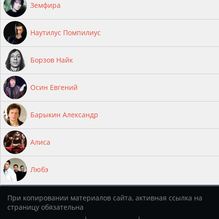
Земфира
Наутилус Помпилиус
Борзов Найк
Осин Евгений
Барыкин Александр
Алиса
Любэ
При копировании материалов сайта, активная ссылка на
страницу обязательна