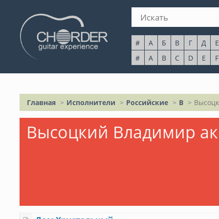
#
А
Б
В
Г
Д
Е
#
A
B
C
D
E
F
Главная
Исполнители
Российские
В
Высоцк
Высоцкий Владимир а