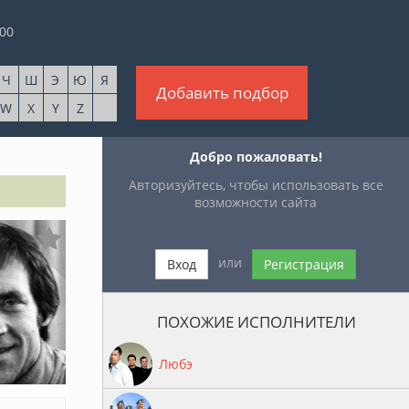
00
Ч
Ш
Э
Ю
Я
Добавить подбор
W
X
Y
Z
Добро пожаловать!
Авторизуйтесь, чтобы использовать все
возможности сайта
или
Вход
Регистрация
ПОХОЖИЕ ИСПОЛНИТЕЛИ
Любэ