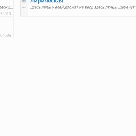
Лирическая
Если я богат, как царь морской, крикни только мне: "Лови блесну!"
Здесь лапы у елей дрожат на весу, здесь птицы щебечут
32013
64396