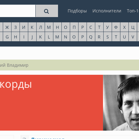
Подборы
Исполнители
Топ-1
Ж
З
И
К
Л
М
Н
О
П
Р
С
Т
У
Ф
Х
Ц
G
H
I
J
K
L
M
N
O
P
Q
R
S
T
U
V
ий Владимир
ккорды