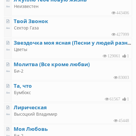
Неизвестен
443406
Твой Звонок
Сектор Газа
427999
Звездочка моя ясная (Песни у людей разные)
Цветы
129061
1
Молитва (Все кроме любви)
Би-2
83003
Та, что
Бумбокс
61567
1
Лирическая
Высоцкий Владимир
45448
Моя Любовь
Би-2