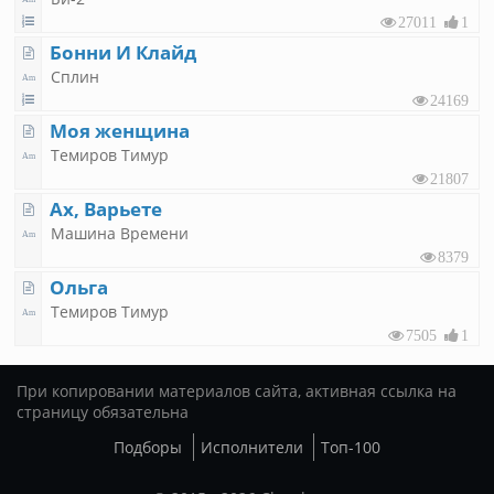
27011
1
Бонни И Клайд
Сплин
24169
Моя женщина
Темиров Тимур
21807
Ах, Варьете
Машина Времени
8379
Ольга
Темиров Тимур
7505
1
При копировании материалов сайта, активная ссылка на
страницу обязательна
Подборы
Исполнители
Топ-100