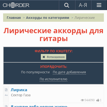
А-Я
Главная
Аккорды по категориям
Лирические
Лирические аккорды для
гитары
ФИЛЬТР ПО ХЭШТЕГУ:
#отношения
УПОРЯДОЧИТЬ:
По популярности
По дате добавления
По исполнителю
Лирика
Сектор Газа
944090
1
Я куплю тебе новую жизнь