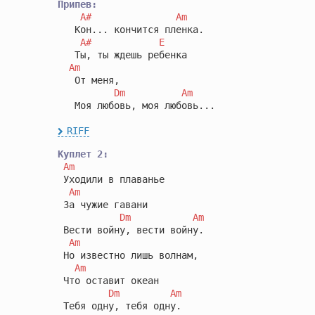
Припев:
A#
Am
   Кон... кончится пленка.

A#
E
   Ты, ты ждешь ребенка

Am
   От меня,

Dm
Am
   Моя любовь, моя любовь...

RIFF
Куплет 2:
Am
 Уходили в плаванье

Am
 За чужие гавани

Dm
Am
 Вести войну, вести войну.

Am
 Но известно лишь волнам,

Am
 Что оставит океан

Dm
Am
 Тебя одну, тебя одну.
