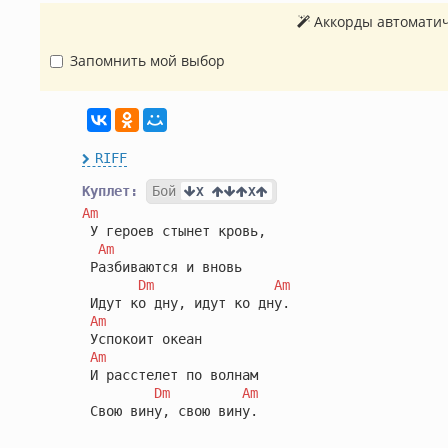
Аккорды автоматич
Запомнить мой выбор
RIFF
Куплет:
Бой
X 
X
Am
 У героев стынет кровь,

Am
 Разбиваются и вновь

Dm
Am
 Идут ко дну, идут ко дну.

Am
 Успокоит океан

Am
 И расстелет по волнам

Dm
Am
 Свою вину, свою вину.
