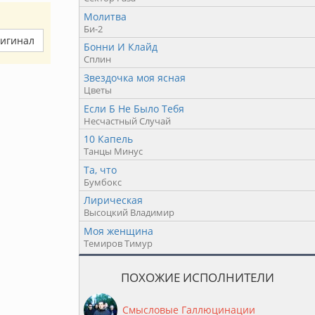
Молитва
Би-2
ригинал
Бонни И Клайд
Сплин
Звездочка моя ясная
Цветы
Если Б Не Было Тебя
Несчастный Случай
10 Капель
Танцы Минус
Та, что
Бумбокс
Лирическая
Высоцкий Владимир
Моя женщина
Темиров Тимур
ПОХОЖИЕ ИСПОЛНИТЕЛИ
Смысловые Галлюцинации