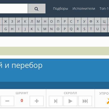
Подборы
Исполнители
Топ-1
Ж
З
И
К
Л
М
Н
О
П
Р
С
Т
У
Ф
Х
Ц
G
H
I
J
K
L
M
N
O
P
Q
R
S
T
U
V
й и перебор
ШРИФТ
СКРОЛЛ
УПРО
0