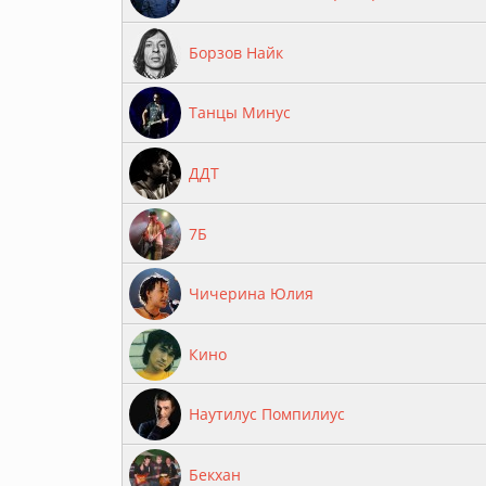
Борзов Найк
Танцы Минус
ДДТ
7Б
Чичерина Юлия
Кино
Наутилус Помпилиус
Бекхан