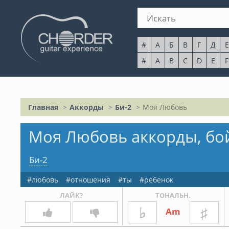
#
А
Б
В
Г
Д
Е
#
A
B
C
D
E
F
Главная
Аккорды
Би-2
Моя Любовь
Моя Любовь аккорды, бо
Би-2
любовь
отношения
ты
ребенок
ЛАЙК?
ТОНАЛЬН.
♭
♯
Am