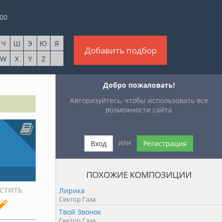
00
Ч
Ш
Э
Ю
Я
Добавить подбор
W
X
Y
Z
Добро пожаловать!
Авторизуйтесь, чтобы использовать все
возможности сайта
или
Вход
Регистрация
ПОХОЖИЕ КОМПОЗИЦИИ
СТИТЬ
Лирика
Сектор Газа
Твой Звонок
Сектор Газа