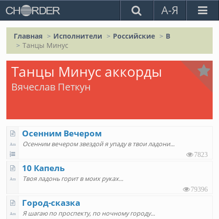
А-Я
Главная
Исполнители
Российские
В
Танцы Минус
Танцы Минус аккорды
Вячеслав Петкун
Осенним Вечером
Осенним вечером звездой я упаду в твои ладони
7823
10 Капель
Tвoя лaдoнь гopит в мoих pyкaх
79396
Город-сказка
Я шагаю по проспекту, по ночному городу