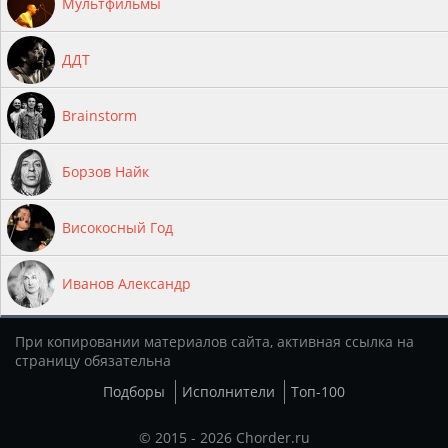
Мультфильмы
ДДТ
Brainstorm
Борзов Найк
Високосный Год
Иванов Александр
При копировании материалов сайта, активная ссылка на
страницу обязательна
Подборы
Исполнители
Топ-100
© 2015 - 2026 Chorder.ru