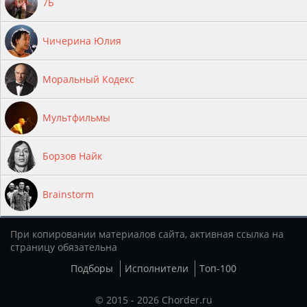
7Б
Чичерина Юлия
Моральный Кодекс
Мультфильмы
Борзов Найк
Brainstorm
При копировании материалов сайта, активная ссылка на
страницу обязательна
Подборы
Исполнители
Топ-100
© 2015 - 2026 Chorder.ru