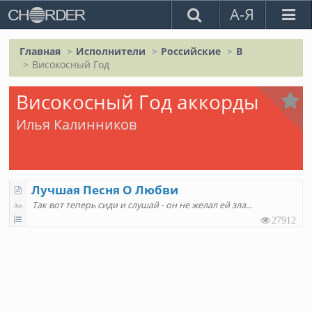
А-Я
Главная
Исполнители
Российские
В
Високосный Год
Високосный Год аккорды
Илья Калинников
Лучшая Песня О Любви
Так вот теперь сиди и слушай - он не желал ей зла
27912