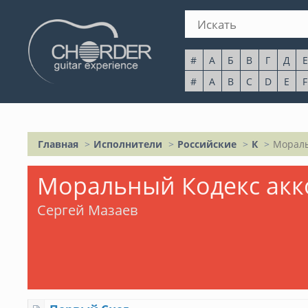
#
А
Б
В
Г
Д
Е
#
A
B
C
D
E
F
Главная
Исполнители
Российские
К
Мораль
Моральный Кодекс ак
Сергей Мазаев