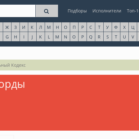
Подборы
Исполнители
Топ-1
Ж
З
И
К
Л
М
Н
О
П
Р
С
Т
У
Ф
Х
Ц
G
H
I
J
K
L
M
N
O
P
Q
R
S
T
U
V
ный Кодекс
корды