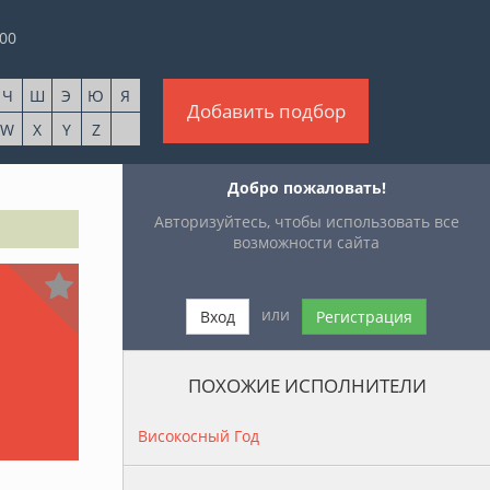
00
Ч
Ш
Э
Ю
Я
Добавить подбор
W
X
Y
Z
Добро пожаловать!
Авторизуйтесь, чтобы использовать все
возможности сайта
или
Вход
Регистрация
ПОХОЖИЕ ИСПОЛНИТЕЛИ
Високосный Год