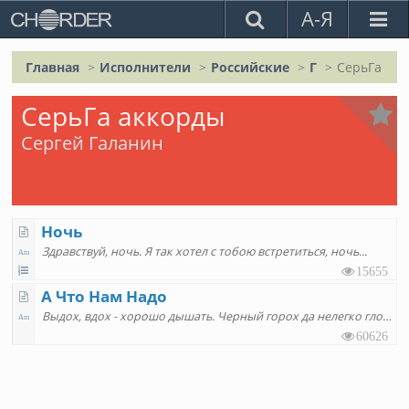
А-Я
Главная
Исполнители
Российские
Г
СерьГа
СерьГа аккорды
Сергей Галанин
Ночь
Здравствуй, ночь. Я так хотел с тобою встретиться, ночь
15655
А Что Нам Надо
Выдох, вдох - хорошо дышать. Черный горох да нелегко глотать
60626