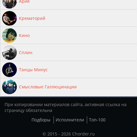
Ария
Крематорий
Кино
Сплин
Танцы Минус
Смысловые Галлюцинации
При копировании материалов сайта, активная ссылка на
страницу обязательна
Подборы
Исполнители
Топ-100
© 2015 - 2026 Chorder.ru