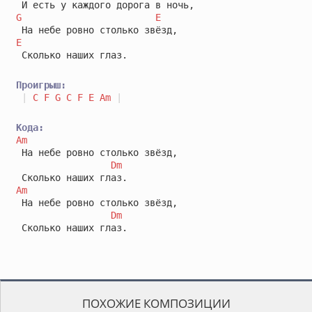
G
E
E
 Сколько наших глаз.

Проигрыш:
|
C
F
G
C
F
E
Am
|
Кода:
Am
 На небе ровно столько звёзд,

Dm
Am
 На небе ровно столько звёзд,

Dm
 Сколько наших глаз.
ПОХОЖИЕ КОМПОЗИЦИИ