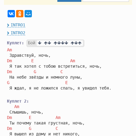
INTRO1
INTRO2
Куплет:
Бой
Am
Dm
E
Am
Dm
G
C
G
E
 Я ждал, я не ложился спать, я увидел тебя.

Куплет 2:
Am
Dm
E
Am
Dm
G
C