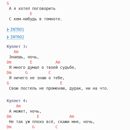
G
 А я хотел поговорить 

E
 С кем-нибудь в темноте.

INTRO1
INTRO2
Куплет 3:
Am
Dm
E
Am
Dm
G
C
G
E
 Свою постель не променяю, дурак, ни на что.

Куплет 4:
Am
Dm
E
Am
Dm
G
C