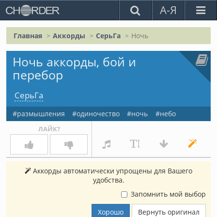
А-Я
Главная
Аккорды
СерьГа
Ночь
Ночь аккорды, бой и
перебор
СерьГа
размышления
одиночество
ночь
небо
ЛАЙК?
Аккорды автоматически упрощены для Вашего
удобства.
Запомнить мой выбор
Хорошо
Вернуть оригинал