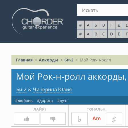
#
А
Б
В
Г
Д
Е
#
A
B
C
D
E
F
Главная
Аккорды
Би-2
Мой Рок-н-ролл
Мой Рок-н-ролл аккорды,
Би-2
&
Чичерина Юлия
любовь
дорога
дуэт
ЛАЙК?
ТОНАЛЬН.
♭
♯
Am