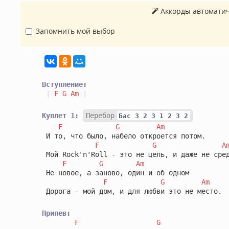
Аккорды автоматич
Запомнить мой выбор
Вступление:
|
F
G
Am
|
Куплет 1:
Перебор
Бас 3 2 3 1 2 3 2
F
G
Am
 И то, что было, набело откроется потом.

F
G
A
 Мой Rock'n'Roll - это не цель, и даже не сред
F
G
Am
 Не новое, а заново, один и об одном

F
G
Am
 Дорога - мой дом, и для любви это не место.

Припев:
F
G