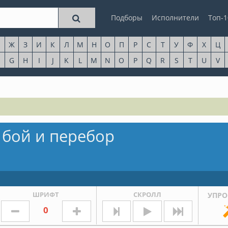
Подборы
Исполнители
Топ-1
Ж
З
И
К
Л
М
Н
О
П
Р
С
Т
У
Ф
Х
Ц
G
H
I
J
K
L
M
N
O
P
Q
R
S
T
U
V
 бой и перебор
ШРИФТ
СКРОЛЛ
УПРО
0