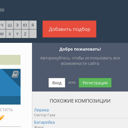
00
Ч
Ш
Э
Ю
Я
Добавить подбор
W
X
Y
Z
Добро пожаловать!
Авторизуйтесь, чтобы использовать все
возможности сайта
или
Вход
Регистрация
ПОХОЖИЕ КОМПОЗИЦИИ
СТИТЬ
Лирика
Сектор Газа
Батарейка
Жуки