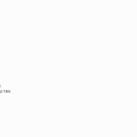
m
ство
