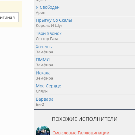
Я Свободен
Ария
ригинал
Прыгну Со Скалы
Король И Шут
Твой Звонок
Сектор Газа
Хочешь
Земфира
ПММЛ
Земфира
Искала
Земфира
Мое Сердце
Сплин
Варвара
Би-2
ПОХОЖИЕ ИСПОЛНИТЕЛИ
Смысловые Галлюцинации