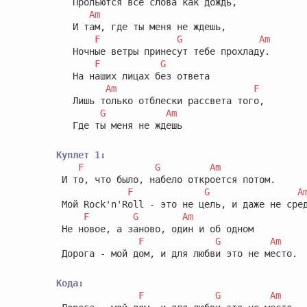
   Прольются все слова как дождь,

Am
   И там, где ты меня не ждешь,

F
G
Am
   Ночные ветры принесут тебе прохладу.

F
G
   На наших лицах без ответа

Am
F
   Лишь только отблески рассвета того,

G
Am
   Где ты меня не ждешь

Куплет 1:
F
G
Am
 И то, что было, набело откроется потом.

F
G
A
 Мой Rock'n'Roll - это не цель, и даже не сред
F
G
Am
 Не новое, а заново, один и об одном

F
G
Am
 Дорога - мой дом, и для любви это не место.

Кода:
F
G
Am