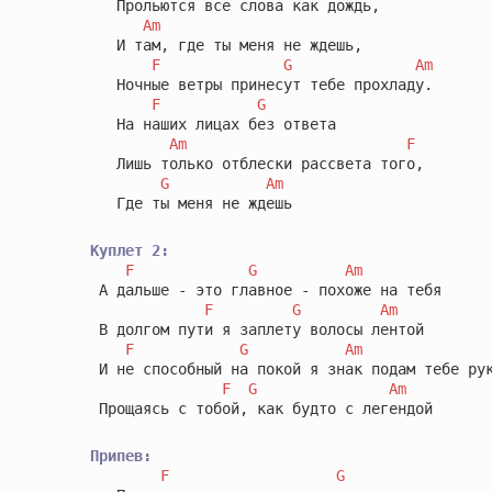
   Прольются все слова как дождь,

Am
   И там, где ты меня не ждешь,

F
G
Am
   Ночные ветры принесут тебе прохладу.

F
G
   На наших лицах без ответа

Am
F
   Лишь только отблески рассвета того,

G
Am
   Где ты меня не ждешь

Куплет 2:
F
G
Am
 А дальше - это главное - похоже на тебя

F
G
Am
 В долгом пути я заплету волосы лентой

F
G
Am
 И не способный на покой я знак подам тебе рук
F
G
Am
 Прощаясь с тобой, как будто с легендой

Припев:
F
G