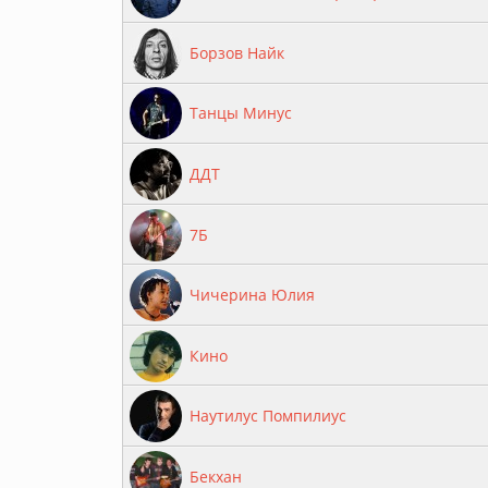
Борзов Найк
Танцы Минус
ДДТ
7Б
Чичерина Юлия
Кино
Наутилус Помпилиус
Бекхан