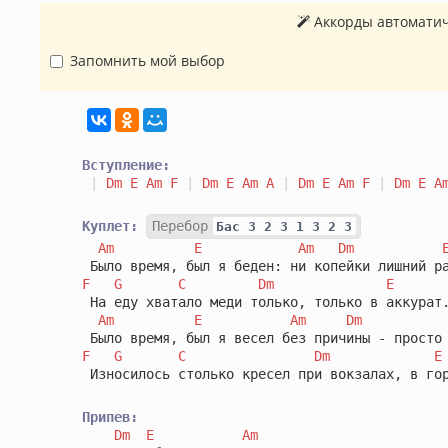
Аккорды автоматич
Запомнить мой выбор
Вступление:
|
Dm
E
Am
F
|
Dm
E
Am
A
|
Dm
E
Am
F
|
Dm
E
A
Куплет:
Перебор
Бас 3 2 3 1 3 2 3
Am
E
Am
Dm
F
G
C
Dm
E
 На еду хватало меди только, только в аккурат.
Am
E
Am
Dm
F
G
C
Dm
E
 Износилось столько кресел при вокзалах, в гор
Припев:
Dm
E
Am