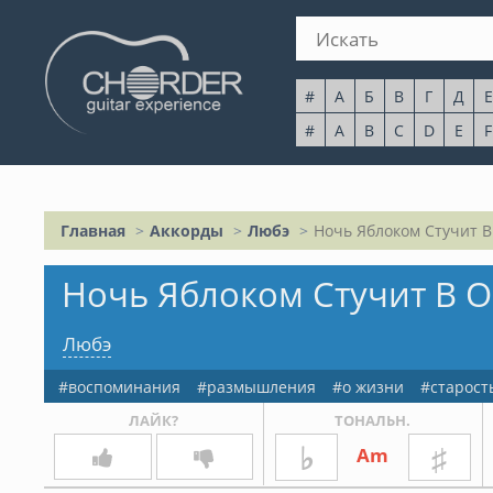
#
А
Б
В
Г
Д
Е
#
A
B
C
D
E
F
Главная
Аккорды
Любэ
Ночь Яблоком Стучит В
Ночь Яблоком Стучит В О
Любэ
воспоминания
размышления
о жизни
старост
ЛАЙК?
ТОНАЛЬН.
♭
♯
Am