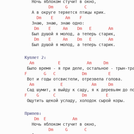
   Ночь яблоком стучит в окно,

Dm
G
C
   А в округе теряется птицы крик.

Dm
E
Am
F
   Знаю, знаю, знаю одно:

Dm
E
Am
Dm
E
Am
   Был душой я молод, а теперь старик,

Dm
E
Am
Dm
E
Am
   Был душой я молод, а теперь старик.

Куплет 2:
Am
E
Am
Dm
F
G
C
Dm
E
 Вот и годы отсвистели, отрезвела голова.

Am
E
Am
Dm
F
G
C
Dm
E
 Ощутить щекой усладу, холодок сырой коры.

Припев:
Dm
E
Am
   Ночь яблоком стучит в окно,

Dm
G
C