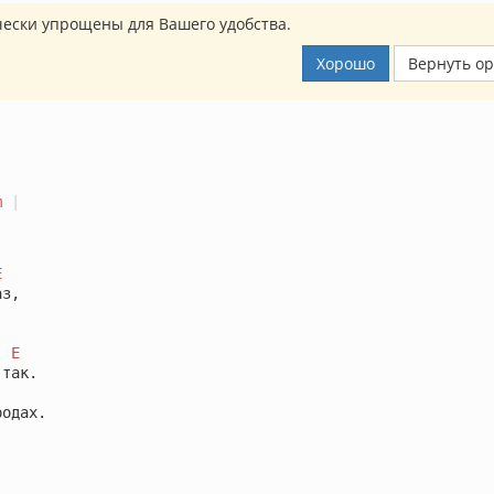
ески упрощены для Вашего удобства.
Хорошо
Вернуть о
m
|
E


E
одах.
