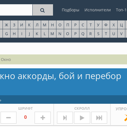
Подборы
Исполнители
Топ-1
Ж
З
И
К
Л
М
Н
О
П
Р
С
Т
У
Ф
Х
Ц
G
H
I
J
K
L
M
N
O
P
Q
R
S
T
U
V
 Окно
кно аккорды, бой и перебор
ь
ШРИФТ
СКРОЛЛ
УПРО
0