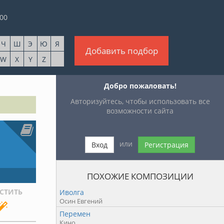
00
Ч
Ш
Э
Ю
Я
Добавить подбор
W
X
Y
Z
Добро пожаловать!
Авторизуйтесь, чтобы использовать все
возможности сайта
или
Вход
Регистрация
ПОХОЖИЕ КОМПОЗИЦИИ
СТИТЬ
Иволга
Осин Евгений
Перемен
Кино