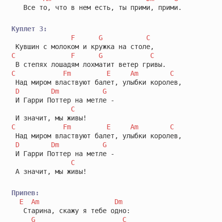
   Все то, что в нем есть, ты прими, прими.

Куплет 3:
F
G
C
C
F
G
C
C
Fm
E
Am
C
 Над миром властвуют балет, улыбки королев,

D
Dm
G
 И Гарри Поттер на метле -

C
C
Fm
E
Am
C
 Над миром властвуют балет, улыбки королев,

D
Dm
G
 И Гарри Поттер на метле -

C
 А значит, мы живы!

Припев:
E
Am
Dm
   Старина, скажу я тебе одно:

G
C