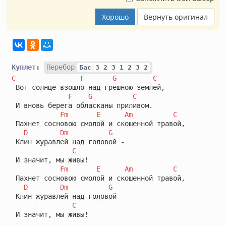
Хорошо
Вернуть оригинал
Куплет:
Перебор
Бас 3 2 3 1 2 3 2
C
F
G
C
 Вот солнце взошло над грешною землей,

F
G
C
 И вновь берега обласканы приливом.

Fm
E
Am
C
 Пахнет сосновою смолой и скошенной травой,

D
Dm
G
 Клин журавлей над головой -

C
 И значит, мы живы!

Fm
E
Am
C
 Пахнет сосновою смолой и скошенной травой,

D
Dm
G
 Клин журавлей над головой -

C
 И значит, мы живы!
