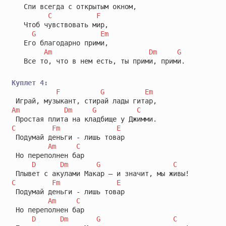
   Спи всегда с открытым окном,

C
F
   Чтоб чувствовать мир,

G
Em
   Его благодарно прими,

Am
Dm
G
   Все то, что в нем есть, ты прими, прими.

Куплет 4:
F
G
Em
Am
Dm
G
C
C
Fm
E
 Подумай деньги - лишь товар 

Am
C
 Но переполнен бар

D
Dm
G
C
C
Fm
E
 Подумай деньги - лишь товар 

Am
C
 Но переполнен бар

D
Dm
G
C