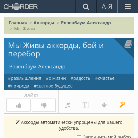
А-Я
Главная
Аккорды
Розенбаум Александр
Мы Живы
Мы Живы аккорды, бой и
перебор
Розенбаум Александр
размышления
о жизни
радость
счастье
природа
светлое будущее
ЛАЙК?
Аккорды автоматически упрощены для Вашего
удобства.
Запомнить мой выбор