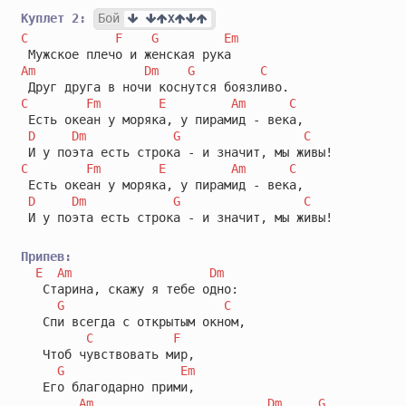
Куплет 2:
Бой
X
C
F
G
Em
Am
Dm
G
C
C
Fm
E
Am
C
 Есть океан у моряка, у пирамид - века,

D
Dm
G
C
C
Fm
E
Am
C
 Есть океан у моряка, у пирамид - века,

D
Dm
G
C
 И у поэта есть строка - и значит, мы живы!

Припев:
E
Am
Dm
   Старина, скажу я тебе одно:

G
C
   Спи всегда с открытым окном,

C
F
   Чтоб чувствовать мир,

G
Em
   Его благодарно прими,

Am
Dm
G