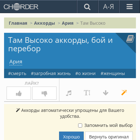
А-Я
Главная
Аккорды
Ария
Там Высоко
Там Высоко аккорды, бой и
перебор
Ария
смерть
загробная жизнь
о жизни
женщины
ЛАЙК?
Аккорды автоматически упрощены для Вашего
удобства.
Запомнить мой выбор
Хорошо
Вернуть оригинал