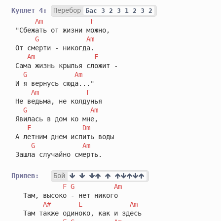
Куплет 4:
Перебор
Бас 3 2 3 1 2 3 2
Am
F
 "Сбежать от жизни можно,

G
Am
 От смерти - никогда.

Am
F
 Сама жизнь крылья сложит -

G
Am
 И я вернусь сюда..."

Am
F
 Не ведьма, не колдунья 

G
Am
 Явилась в дом ко мне,

F
Dm
 А летним днем испить воды 

G
Am
 Зашла случайно смерть.

Припев:
Бой
F
G
Am
   Там, высоко - нет никого

A#
E
Am
   Там также одиноко, как и здесь
