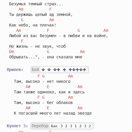
 Безумья темный страх...

Am
F
 Ты держишь целый ад земной,

G
Am
 Как небо, на плечах!

Am
F
G
Am
 Любой из вас безумен - в любви и на войне,

F
 Но жизнь - не звук, чтоб 

Dm
G
Am
 Обрывать...", - она сказала мне

Припев:
Бой
F
G
Am
   Там, высоко - нет никого

A#
E
Am
   Там также одиноко, как и здесь

F
G
Am
   Там, высоко - бег облаков

A#
E
Am
   К погасшей много лет назад звезде

Куплет 3:
Перебор
Бас 3 2 3 1 2 3 2