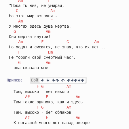
Am
F
 "Пока ты жив, не умирай,

G
Am
 На этот мир взгляни -

Am
F
 У многих здесь душа мертва,

G
Am
 Они мертвы внутри!

Am
F
G
Am
 Но ходят и смеются, не зная, что их нет...

F
Dm
 Не торопи свой смертный час",

G
Am
 - она сказала мне

Припев:
Бой
F
G
Am
   Там, высоко - нет никого

A#
E
Am
   Там также одиноко, как и здесь

F
G
Am
   Там, высоко - бег облаков

A#
E
Am
   К погасшей много лет назад звезде
