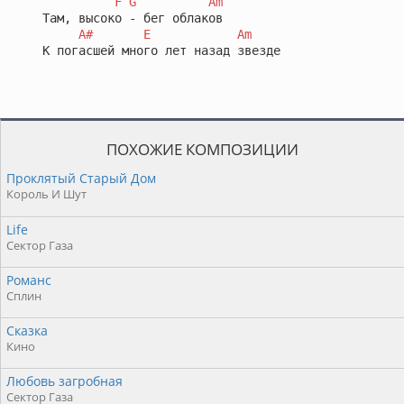
F
G
Am
   Там, высоко - бег облаков

A#
E
Am
   К погасшей много лет назад звезде
ПОХОЖИЕ КОМПОЗИЦИИ
Проклятый Старый Дом
Король И Шут
Life
Сектор Газа
Романс
Сплин
Сказка
Кино
Любовь загробная
Сектор Газа