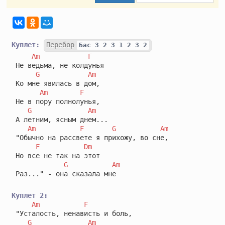
Куплет:
Перебор
Бас 3 2 3 1 2 3 2
Am
F
 Не ведьма, не колдунья 

G
Am
 Ко мне явилась в дом,

Am
F
 Не в пору полнолунья,

G
Am
 А летним, ясным днем...

Am
F
G
Am
 "Обычно на рассвете я прихожу, во сне,

F
Dm
 Но все не так на этот 

G
Am
 Раз..." - она сказала мне

Куплет 2:
Am
F
 "Усталость, ненависть и боль,

G
Am