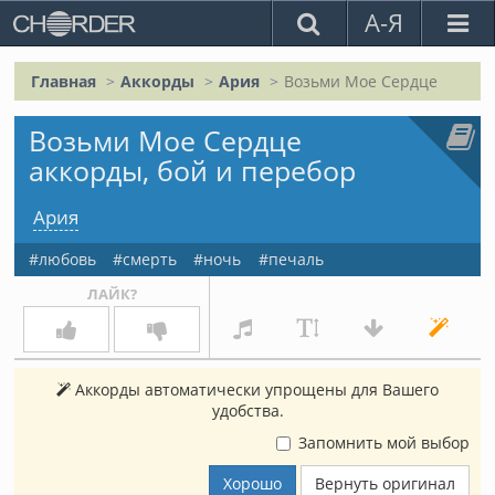
А-Я
Главная
Аккорды
Ария
Возьми Мое Сердце
Возьми Мое Сердце
аккорды, бой и перебор
Ария
любовь
смерть
ночь
печаль
ЛАЙК?
Аккорды автоматически упрощены для Вашего
удобства.
Запомнить мой выбор
Хорошо
Вернуть оригинал