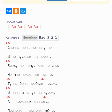
Проигрыш:
|
Am
Am
|
Am
Am
|
Куплет:
Перебор
Бас 3 2 1
Am
 Слепая ночь легла у ног 

Am
 Брожу по дому, как во сне,

Dm
G#
Am
Dm
G#
 А в зеркалах качнется 

F
E
 Призрак – призрак любви.
