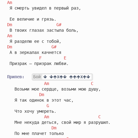
Am
 Я смерть увидел в первый раз,

Dm
G#
Am
Dm
G#
 А в зеркалах качнется 

F
E
 Призрак – призрак любви.

Припев:
Бой
X
X
Am
C
   Возьми мое сердце, возьми мою душу,

Dm
   Я так одинок в этот час,

G
   Что хочу умереть.

Am
C
   Мне некуда деться, свой мир я разрушил.

Dm
   По мне плачет только 
