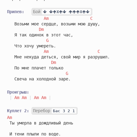
Припев:
Бой
X
X
Am
C
   Возьми мое сердце, возьми мою душу,

Dm
   Я так одинок в этот час,

G
   Что хочу умереть.

Am
C
   Мне некуда деться, свой мир я разрушил.

Dm
   По мне плачет только 

G
   Свеча на холодной заре.

Проигрыш:
|
Am
Am
|
Am
Am
|
Куплет 2:
Перебор
Бас 3 2 1
Am
 Ты умерла в дождливый день 
