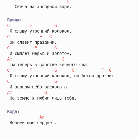
G
   Свеча на холодной заре.

Бридж:
C
F
G
C
F
G
C
F
G
Am
G
C
F
G
C
F
G
C
F
G
Am
G
 На земле я любил лишь тебя.

Кода:
Am
 Возьми мое сердце...