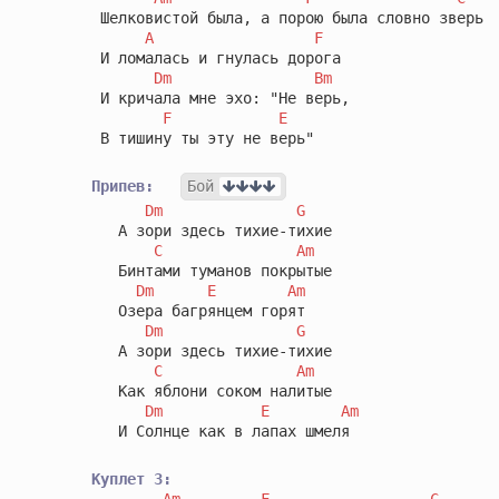
 Шелковистой была, а порою была словно зверь

A
F
 И ломалась и гнулась дорога

Dm
Bm
 И кричала мне эхо: "Hе верь,

F
E
 В тишину ты эту не верь"

Припев:
Бой
Dm
G
   А зори здесь тихие-тихие

C
Am
   Бинтами туманов покрытые

Dm
E
Am
   Озера багрянцем горят

Dm
G
   А зори здесь тихие-тихие

C
Am
   Как яблони соком налитые

Dm
E
Am
   И Солнце как в лапах шмеля

Куплет 3:
Am
F
C