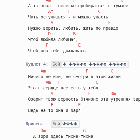
 А ты знал - нелегко пробираться в тумане

Am
F
C
 Чуть оступишься - и можно упасть

A
F
 Нужно верить, любить, жить по правде

Dm
Bm
 Чтоб любила любимая,

F
E
 Чтоб она тебя дождалась

Куплет 4:
Бой
X 
X 
X
Am
F
C
 Ничего не ищи, не смотри в этой жизни

Am
F
C
 Это в сердце все есть у тебя.

A
F
Dm
 Озарит твою верность Отчизне эта утренняя зар
F
E
 Ведь на то она и заря

Припев:
Бой
Dm
G
   А зори здесь тихие-тихие
