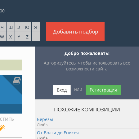
00
Ч
Ш
Э
Ю
Я
Добавить подбор
W
X
Y
Z
Добро пожаловать!
Авторизуйтесь, чтобы использовать все
возможности сайта
или
Вход
Регистрация
ПОХОЖИЕ КОМПОЗИЦИИ
СТИТЬ
Березы
Любэ
От Волги до Енисея
Любэ