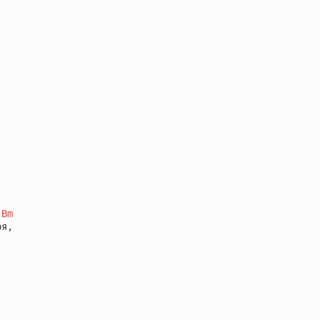
Bm
я,
