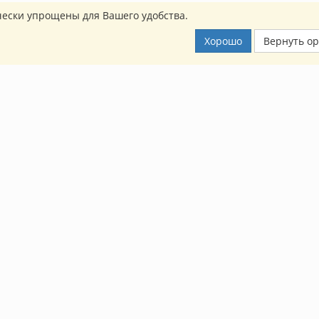
ески упрощены для Вашего удобства.
Хорошо
Вернуть о