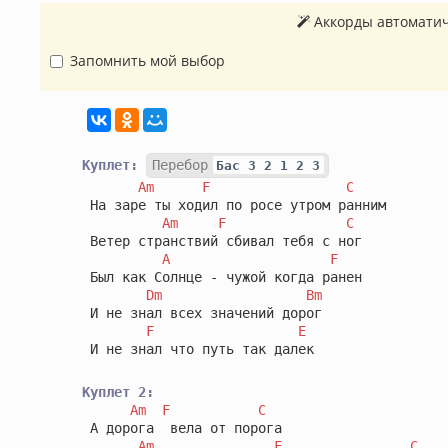
Аккорды автоматич
Запомнить мой выбор
Куплет:
Перебор
Бас 3 2 1 2 3
Am
F
C
 На заре ты ходил по росе утром ранним

Am
F
C
 Ветер странствий сбивал тебя с ног

A
F
 Был как Солнце - чужой когда ранен

Dm
Bm
 И не знал всех значений дорог

F
E
 И не знал что путь так далек

Куплет 2:
Am
F
C
 А дорога  вела от порога

Am
F
C