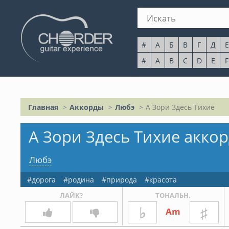
#
А
Б
В
Г
Д
Е
#
A
B
C
D
E
F
Главная
Аккорды
Любэ
А Зори Здесь Тихие
А Зори Здесь Тихие аккор
Любэ
дорога
родина
природа
красота
ЛАЙК?
ТОНАЛЬН.
♭
♯
Am