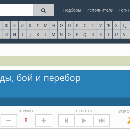
Подборы
Исполнители
Топ-1
Ж
З
И
К
Л
М
Н
О
П
Р
С
Т
У
Ф
Х
Ц
G
H
I
J
K
L
M
N
O
P
Q
R
S
T
U
V
ды, бой и перебор
ШРИФТ
СКРОЛЛ
УПРО
0