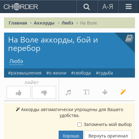
А-Я
Главная
Аккорды
Любэ
На Воле
На Воле аккорды, бой и
перебор
Любэ
размышления
о жизни
свобода
судьба
ЛАЙК?
Аккорды автоматически упрощены для Вашего
удобства.
Запомнить мой выбор
Хорошо
Вернуть оригинал