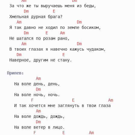
Am
Dm
 За что же ты выручаешь меня из беды,

Dm
E
 Хмельная дурная брага?

Am
Dm
 Я так давно не ходил по земле босиком,

Dm
E
Am
 Не шатался по розам рано,

Am
Dm
 В твоих глазах я навечно кажусь чудаком,

Dm
E
 Наверное, другим не стану.

Припев:
Am
   На воле день, день,

Dm
   На воле ночь, ночь.

F
E
Am
   И так хочется мне заглянуть в твои глаза

Am
   На воле дождь, дождь,

Dm
   На воле ветер в лицо.

F
E
Am