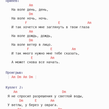
Припев:
Am
   На воле день, день,

Dm
   На воле ночь, ночь.

F
E
Am
   И так хочется мне заглянуть в твои глаза

Am
   На воле дождь, дождь,

Dm
   На воле ветер в лицо.

F
E
Am
   И так много нужно мне тебе сказать,

E
Am
   А может снова все начать.

Проигрыш:
|
Am
Dm
Am
Dm
|
Куплет 2:
Am
Dm
 Я не спросил разрешения у светлой воды,

Dm
E
Am
 У ветлы, у берез у оврага.
