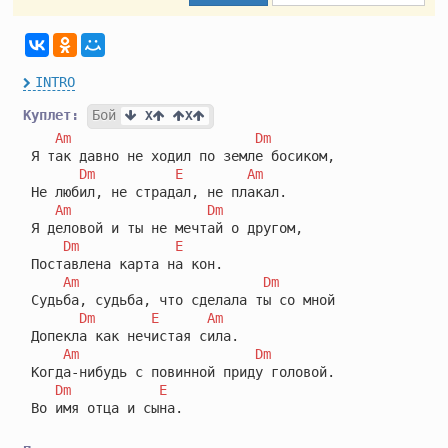
INTRO
Куплет:
Бой
 X
X
Am
Dm
 Я так давно не ходил по земле босиком,

Dm
E
Am
 Не любил, не страдал, не плакал.

Am
Dm
 Я деловой и ты не мечтай о другом,

Dm
E
 Поставлена карта на кон.

Am
Dm
 Судьба, судьба, что сделала ты со мной

Dm
E
Am
 Допекла как нечистая сила.

Am
Dm
 Когда-нибудь с повинной приду головой.

Dm
E
 Во имя отца и сына.
