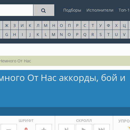
Подборы
Исполнители
Топ-1
Ж
З
И
К
Л
М
Н
О
П
Р
С
Т
У
Ф
Х
Ц
G
H
I
J
K
L
M
N
O
P
Q
R
S
T
U
V
 Немного От Нас
много От Нас аккорды, бой и
ШРИФТ
СКРОЛЛ
УПРО
0