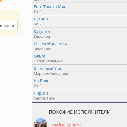
Есть Только Миг
Любэ
Легион
Би-2
ригинал
Кукушка
Земфира
Мы Разбиваемся
Земфира
Ольга
Неприкасаемые
Кленовый Лист
Маршал Александр
На Воле
Любэ
Лирика
Сектор Газа
ПОХОЖИЕ ИСПОЛНИТЕЛИ
Голубые Береты