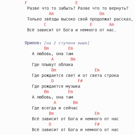
F
E
 Разве что то забыть? Разве что то вернуть?

Am
Dm
 Только звёзды высоко свой продолжат рассказ,

C
E
Am
 Всё зависит от Бога и немного от нас.

Припев:
 [на 2 ступени выше]
Bm
Em
   А любовь, она там

A
Bm
   Где плывут облака

Bm
Em
   Где рождается свет и от света строка

D
F#
   Где рождается музыка

Bm
Em
   А любовь, она там

A
Bm
   Где всегда и сейчас

Bm
Em
   Всё зависит от Бога и немного от нас

D
F#
   Всё зависит от Бога и немного от нас