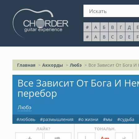
#
А
Б
В
Г
Д
Е
#
A
B
C
D
E
F
Главная
Аккорды
Любэ
Все Зависит От Бога И
Все Зависит От Бога И Не
перебор
Любэ
любовь
размышления
о жизни
мы
судьба
ЛАЙК?
ТОНАЛЬН.
Am