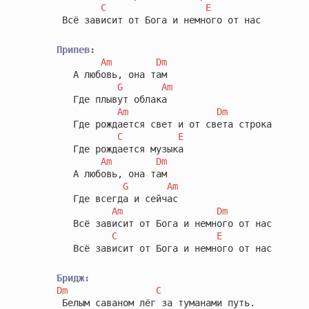
C
E
 Всё зависит от Бога и немного от нас

Припев:
Am
Dm
   А любовь, она там

G
Am
   Где плывут облака

Am
Dm
   Где рождается свет и от света строка

C
E
   Где рождается музыка

Am
Dm
   А любовь, она там

G
Am
   Где всегда и сейчас

Am
Dm
   Всё зависит от Бога и немного от нас

C
E
   Всё зависит от Бога и немного от нас

Бридж:
Dm
C