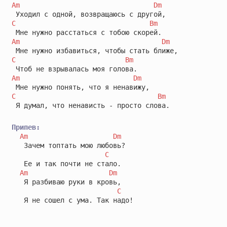
Am
Dm
C
Bm
Am
Dm
C
Bm
Am
Dm
C
Bm
 Я думал, что ненависть - просто слова.

Припев:
Am
Dm
   Зачем топтать мою любовь?

C
   Ее и так почти не стало.

Am
Dm
   Я разбиваю руки в кровь,

C
   Я не сошел с ума. Так надо!