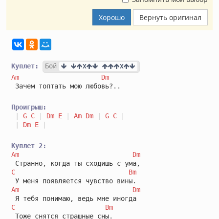
Хорошо
Вернуть оригинал
Куплет:
Бой
X
X
Am
Dm
 Зачем топтать мою любовь?..

Проигрыш:
|
G
C
|
Dm
E
|
Am
Dm
|
G
C
|
|
Dm
E
|
Куплет 2:
Am
Dm
C
Bm
Am
Dm
C
Bm