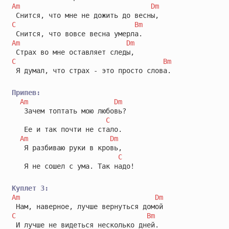
Am
Dm
C
Bm
Am
Dm
C
Bm
 Я думал, что страх - это просто слова.

Припев:
Am
Dm
   Зачем топтать мою любовь?

C
   Ее и так почти не стало.

Am
Dm
   Я разбиваю руки в кровь,

C
   Я не сошел с ума. Так надо!

Куплет 3:
Am
Dm
C
Bm