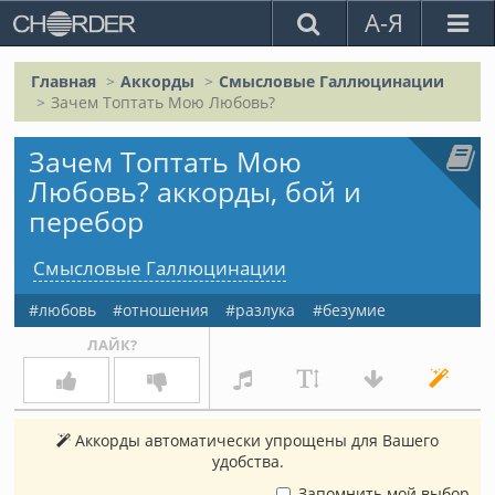
А-Я
Главная
Аккорды
Смысловые Галлюцинации
Зачем Топтать Мою Любовь?
Зачем Топтать Мою
Любовь? аккорды, бой и
перебор
Смысловые Галлюцинации
любовь
отношения
разлука
безумие
ЛАЙК?
Аккорды автоматически упрощены для Вашего
удобства.
Запомнить мой выбор