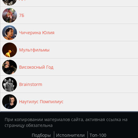
7Б
Чичерина Юлия
Мультфильмы
Високосный Год
Brainstorm
Наутилус Помпилиус
При копировании материалов сайта, активная ссылка на
страницу обязательна
Подборы
Исполнители
Топ-100