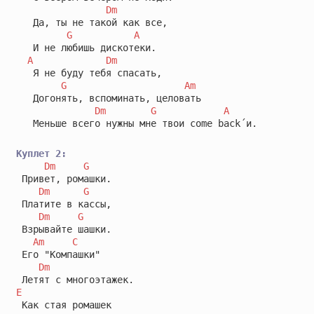
Dm
   Да, ты не такой как все,

G
A
   И не любишь дискотеки.

A
Dm
   Я не буду тебя спасать,

G
Am
   Догонять, вспоминать, целовать

Dm
G
A
   Меньше всего нужны мне твои come back´и.

Куплет 2:
Dm
G
 Привет, ромашки.

Dm
G
 Платите в кассы,

Dm
G
 Взрывайте шашки.

Am
C
 Его "Компашки"

Dm
E
 Как стая ромашек
