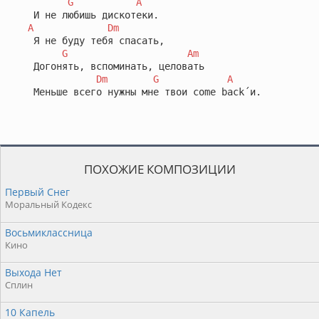
G
A
   И не любишь дискотеки.

A
Dm
   Я не буду тебя спасать,

G
Am
   Догонять, вспоминать, целовать

Dm
G
A
   Меньше всего нужны мне твои come back´и.
ПОХОЖИЕ КОМПОЗИЦИИ
Первый Снег
Моральный Кодекс
Восьмиклассница
Кино
Выхода Нет
Сплин
10 Капель