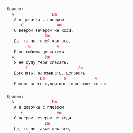
Припев:
A
Dm
   А я девочка с плеером,

G
Am
   С веером вечером не ходи.

Dm
   Да, ты не такой как все,

G
A
   И не любишь дискотеки.

A
Dm
   Я не буду тебя спасать,

G
Am
   Догонять, вспоминать, целовать

Dm
G
A
   Меньше всего нужны мне твои come back´и.

Припев:
A
Dm
   А я девочка с плеером,

G
Am
   С веером вечером не ходи.

Dm
   Да, ты не такой как все,
