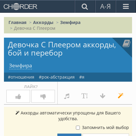
А-Я
Главная
Аккорды
Земфира
Девочка С Плеером
Девочка С Плеером аккорды,
бой и перебор
Земфира
отношения
рок-абстракция
я
ЛАЙК?
Аккорды автоматически упрощены для Вашего
удобства.
Запомнить мой выбор