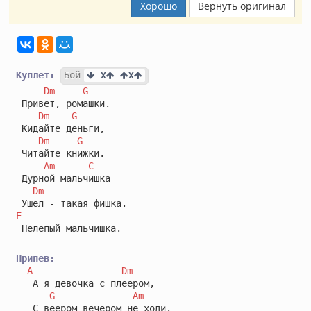
Хорошо
Вернуть оригинал
Куплет:
Бой
 X
X
Dm
G
 Привет, ромашки.

Dm
G
 Кидайте деньги,

Dm
G
 Читайте книжки.

Am
C
 Дурной мальчишка

Dm
E
 Нелепый мальчишка.

Припев:
A
Dm
   А я девочка с плеером,

G
Am
   С веером вечером не ходи.
