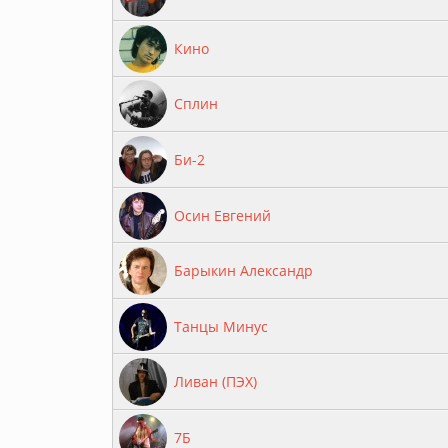
Кино
Сплин
Би-2
Осин Евгений
Барыкин Александр
Танцы Минус
Ливан (ПЭХ)
7Б