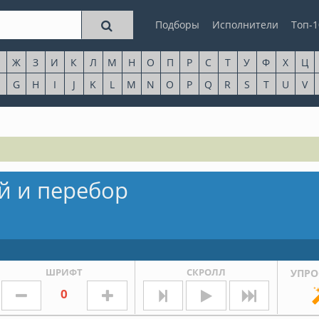
Подборы
Исполнители
Топ-1
Ж
З
И
К
Л
М
Н
О
П
Р
С
Т
У
Ф
Х
Ц
G
H
I
J
K
L
M
N
O
P
Q
R
S
T
U
V
й и перебор
ШРИФТ
СКРОЛЛ
УПРО
0