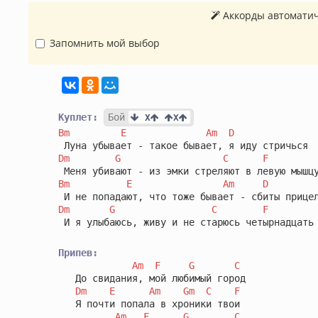
Аккорды автоматич
Запомнить мой выбор
Куплет:
Бой
 X
X
Bm
E
Am
D
Dm
G
C
F
Bm
E
Am
D
Dm
G
C
F
 И я улыбаюсь, живу и не старюсь четырнадцать 
Припев:
Am
F
G
C
   До свидания, мой любимый город

Dm
E
Am
Gm
C
F
   Я почти попала в хроники твои

Am
F
G
C