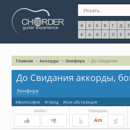
#
А
Б
В
Г
Д
Е
#
A
B
C
D
E
F
Главная
Аккорды
Земфира
До Свидания
До Свидания аккорды, бо
Земфира
философия
город
рок-абстракция
ЛАЙК?
ТОНАЛЬН.
♭
♯
Am