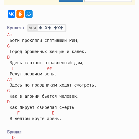
Куплет:
Бой
 X
X
Am
G
D
 Здесь глотают отравленный дым,

F
A#
Am
G
D
 Как пирует свирепая смерть

F
E
 В желтом круге арены.

Бридж:
D