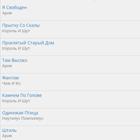
Я Свободен
Ария
Прыгну Со Скалы
Король И Шут
Проклятый Старый Дом
Король И Шут
Там Высоко
Ария
Фантом
Чиж И Ко
Камнем По Голове
Король И Шут
Одинокая Птица
Наутилус Помпилиус
Штиль
Ария