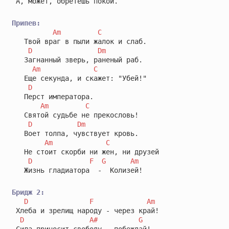
 А, может, обретешь покой.

Припев:
Am
C
   Твой враг в пыли жалок и слаб.

D
Dm
   Загнанный зверь, раненый раб.

Am
C
   Еще секунда, и скажет: "Убей!"

D
   Перст императора.

Am
C
   Святой судьбе не прекословь!

D
Dm
   Воет толпа, чувствует кровь.

Am
C
   Не стоит скорби ни жен, ни друзей

D
F
G
Am
   Жизнь гладиатора  -  Колизей!

Бридж 2:
D
F
Am
 Хлеба и зрелищ народу - через край!

D
A#
G
 Сила приносит свободу - побеждай!
