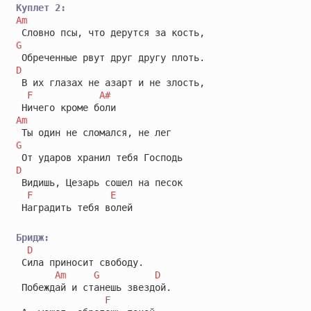
Куплет 2:
Am
G
D
 В их глазах не азарт и не злость,

F
A#
Am
G
D
 Видишь, Цезарь сошел на песок

F
E
 Наградить тебя волей

Бридж:
D
 Сила приносит свободу.

Am
G
D
 Побеждай и станешь звездой.

F