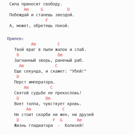
 Сила приносит свободу.

Am
G
D
 Побеждай и станешь звездой.

F
 А, может, обретешь покой.

Припев:
Am
C
   Твой враг в пыли жалок и слаб.

D
Dm
   Загнанный зверь, раненый раб.

Am
C
   Еще секунда, и скажет: "Убей!"

D
   Перст императора.

Am
C
   Святой судьбе не прекословь!

D
Dm
   Воет толпа, чувствует кровь.

Am
C
   Не стоит скорби ни жен, ни друзей

D
F
G
Am
   Жизнь гладиатора  -  Колизей!
