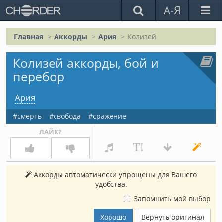
А-Я
Главная
Аккорды
Ария
Колизей
Колизей аккорды, бой и
перебор
Ария
смерть
свобода
сражение
ЛАЙК?
Аккорды автоматически упрощены для Вашего
удобства.
Запомнить мой выбор
Хорошо
Вернуть оригинал