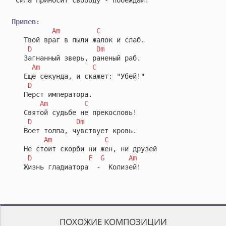
Припев:
Am
C
   Твой враг в пыли жалок и слаб.

D
Dm
   Загнанный зверь, раненый раб.

Am
C
   Еще секунда, и скажет: "Убей!"

D
   Перст императора.

Am
C
   Святой судьбе не прекословь!

D
Dm
   Воет толпа, чувствует кровь.

Am
C
   Не стоит скорби ни жен, ни друзей

D
F
G
Am
   Жизнь гладиатора  -  Колизей!
ПОХОЖИЕ КОМПОЗИЦИИ